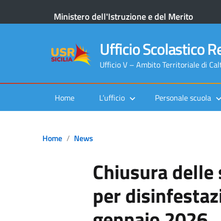
Ministero dell'Istruzione e del Merito
Ufficio Scolastico Re
Ufficio V – Ambito Territoriale di Ca
Home
L’ufficio
Personale scuola
Home
News
Chiusura delle 
per disinfestaz
gennaio 2026