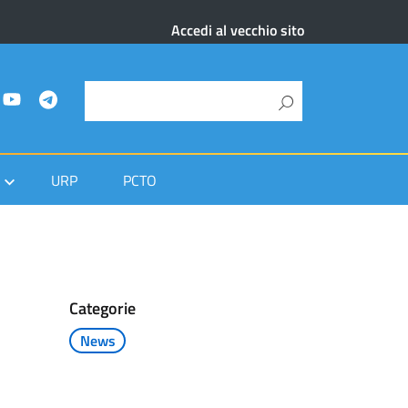
Accedi al vecchio sito
URP
PCTO
Categorie
News