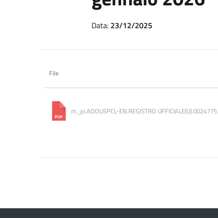
Data:
23/12/2025
File
m_pi.AOOUSPCL-EN.REGISTRO UFFICIALE(U).0024775