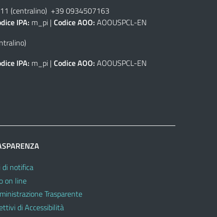
1 (centralino) +39 0934507163
dice IPA:
m_pi |
Codice AOO:
AOOUSPCL-EN
tralino)
dice IPA:
m_pi |
Codice AOO:
AOOUSPCL-EN
ASPARENZA
 di notifica
o on line
inistrazione Trasparente
ttivi di Accessibilità