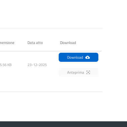
mensione
Data atto
Download
Download
5.56 KB
23-12-2025
Anteprima