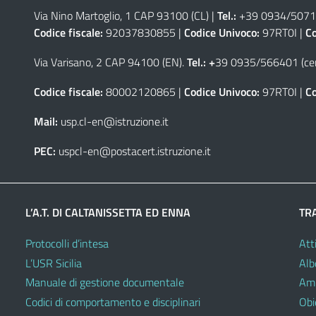
Via Nino Martoglio, 1 CAP 93100 (CL)
|
Tel.:
+39 0934/50711
Codice fiscale:
92037830855 |
Codice Univoco:
97RT0I |
Co
Via Varisano, 2 CAP 94100 (EN)
.
Tel.: +
39 0935/566401 (cen
Codice fiscale:
80002120865 |
Codice Univoco:
97RT0I |
Co
Mail:
usp.cl-en@istruzione.it
PEC:
uspcl-en@postacert.istruzione.it
L’A.T. DI CALTANISSETTA ED ENNA
TR
Protocolli d’intesa
Atti
L’USR Sicilia
Alb
Manuale di gestione documentale
Amm
Codici di comportamento e disciplinari
Obie