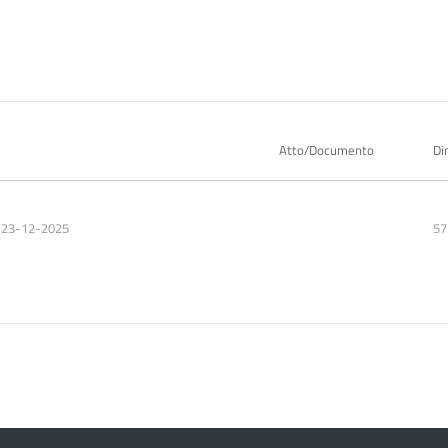
Atto/Documento
Di
.23-12-2025
57