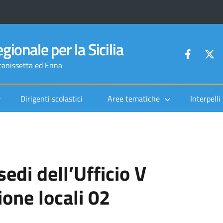
gionale per la Sicilia
ltanissetta ed Enna
Dirigenti scolastici
Aree tematiche
Interpelli
sedi dell’Ufficio V
ione locali 02