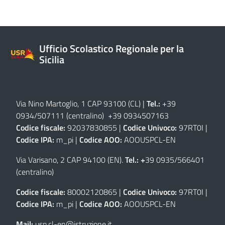
Ufficio Scolastico Regionale per la
Sicilia
Via Nino Martoglio, 1 CAP 93100 (CL)
|
Tel.:
+39
0934/507111 (centralino) +39 0934507163
Codice fiscale:
92037830855 |
Codice Univoco:
97RT0I |
Codice IPA:
m_pi |
Codice AOO:
AOOUSPCL-EN
Via Varisano, 2 CAP 94100 (EN)
.
Tel.: +
39 0935/566401
(centralino)
Codice fiscale:
80002120865 |
Codice Univoco:
97RT0I |
Codice IPA:
m_pi |
Codice AOO:
AOOUSPCL-EN
Mail:
usp.cl-en@istruzione.it