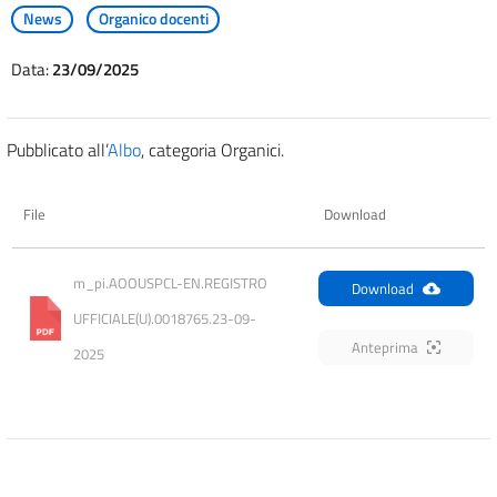
News
Organico docenti
Data:
23/09/2025
Pubblicato all’
Albo
, categoria Organici.
File
Download
m_pi.AOOUSPCL-EN.REGISTRO 
Download
UFFICIALE(U).0018765.23-09-
Anteprima
2025