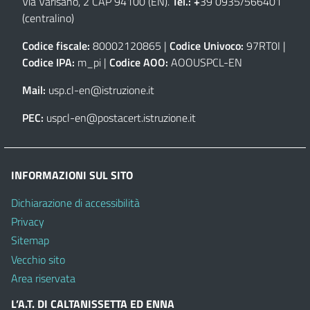
Via Varisano, 2 CAP 94100 (EN)
.
Tel.: +
39 0935/566401
(centralino)
Codice fiscale:
80002120865 |
Codice Univoco:
97RT0I |
Codice IPA:
m_pi |
Codice AOO:
AOOUSPCL-EN
Mail:
usp.cl-en@istruzione.it
PEC:
uspcl-en@postacert.istruzione.it
INFORMAZIONI SUL SITO
Dichiarazione di accessibilità
Privacy
Sitemap
Vecchio sito
Area riservata
L’A.T. DI CALTANISSETTA ED ENNA