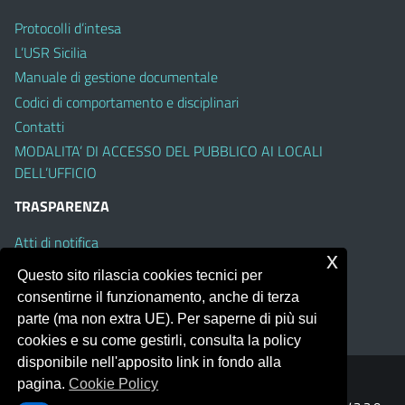
Protocolli d’intesa
L’USR Sicilia
Manuale di gestione documentale
Codici di comportamento e disciplinari
Contatti
MODALITA’ DI ACCESSO DEL PUBBLICO AI LOCALI
DELL’UFFICIO
TRASPARENZA
Atti di notifica
x
Albo on line
Questo sito rilascia cookies tecnici per
Amministrazione Trasparente
consentirne il funzionamento, anche di terza
Obiettivi di Accessibilità
parte (ma non extra UE). Per saperne di più sui
cookies e su come gestirli, consulta la policy
disponibile nell'apposito link in fondo alla
pagina.
Cookie Policy
Portale realizzato con la piattaforma
Argo Web 4.0