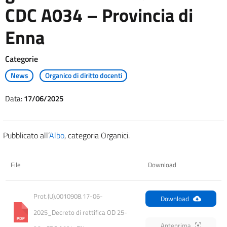
CDC A034 – Provincia di
Enna
Categorie
News
Organico di diritto docenti
Data:
17/06/2025
Pubblicato all’
Albo
, categoria Organici.
File
Download
Prot.(U).0010908.17-06-
Download
2025_Decreto di rettifica OD 25-
Anteprima