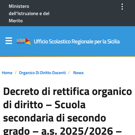
⋮
Ministero
dell'Istruzione e del
Merito
Ufficio Scolastico Regionale per la Sicilia
Home
Organico Di Diritto Docenti
News
Decreto di rettifica organico
di diritto – Scuola
secondaria di secondo
grado – a.s. 2025/2026 –