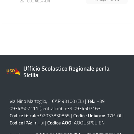
26_ CDC A034-EN
Ufficio Scolastico Regionale per la
Sicilia
Via Nino Martoglio, 1 CAP 93100 (CL)
|
Tel.:
+39
0934/507111 (centralino) +39 0934507163
Codice fiscale:
92037830855 |
Codice Univoco:
97RT0I |
Codice IPA:
m_pi |
Codice AOO:
AOOUSPCL-EN