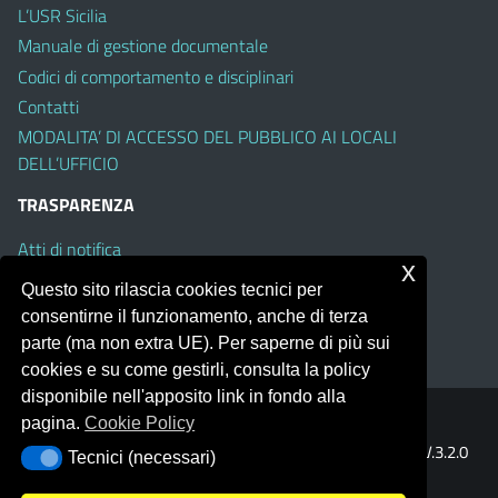
L’USR Sicilia
Manuale di gestione documentale
Codici di comportamento e disciplinari
Contatti
MODALITA’ DI ACCESSO DEL PUBBLICO AI LOCALI
DELL’UFFICIO
TRASPARENZA
Atti di notifica
x
Albo on line
Questo sito rilascia cookies tecnici per
Amministrazione Trasparente
consentirne il funzionamento, anche di terza
Obiettivi di Accessibilità
parte (ma non extra UE). Per saperne di più sui
cookies e su come gestirli, consulta la policy
disponibile nell'apposito link in fondo alla
pagina.
Cookie Policy
Portale realizzato con la piattaforma
Argo Web 4.0
Template Italia configurato sul tema accessibile
EduTheme
V.3.2.0
Tecnici (necessari)
Tecnici (necessari)
(Mizar)