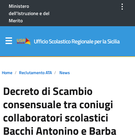
⋮
Ministero
dell'Istruzione e del
Merito
Ufficio Scolastico Regionale per la Sicilia
Home
Reclutamento ATA
News
Decreto di Scambio
consensuale tra coniugi
collaboratori scolastici
Bacchi Antonino e Barba