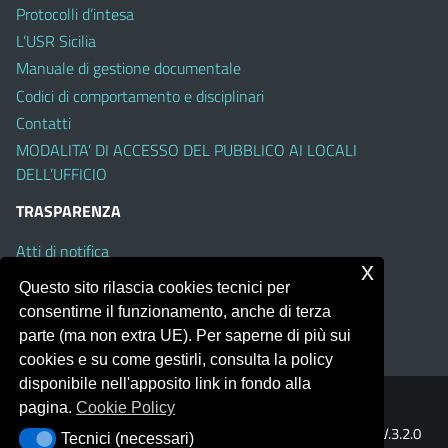
Protocolli d’intesa
L’USR Sicilia
Manuale di gestione documentale
Codici di comportamento e disciplinari
Contatti
MODALITA’ DI ACCESSO DEL PUBBLICO AI LOCALI
DELL’UFFICIO
TRASPARENZA
Atti di notifica
x
Albo on line
Questo sito rilascia cookies tecnici per
Amministrazione Trasparente
consentirne il funzionamento, anche di terza
Obiettivi di Accessibilità
parte (ma non extra UE). Per saperne di più sui
cookies e su come gestirli, consulta la policy
disponibile nell'apposito link in fondo alla
pagina.
Cookie Policy
Portale realizzato con la piattaforma
Argo Web 4.0
Template Italia configurato sul tema accessibile
EduTheme
V.3.2.0
Tecnici (necessari)
Tecnici (necessari)