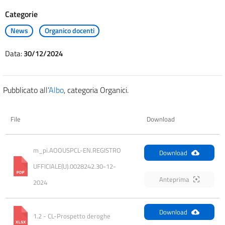
Categorie
News
Organico docenti
Data:
30/12/2024
Pubblicato all’
Albo
, categoria Organici.
File
Download
m_pi.AOOUSPCL-EN.REGISTRO 
Download
UFFICIALE(U).0028242.30-12-
Anteprima
2024
Download
1.2 - CL-Prospetto deroghe