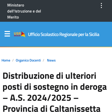
⋮
Ministero
dell'Istruzione e del
Merito
Ufficio Scolastico Regionale per la Sicilia
Home
Organico Docenti
News
Distribuzione di ulteriori
posti di sostegno in deroga
– A.S. 2024/2025 –
Provincia di Caltanissetta