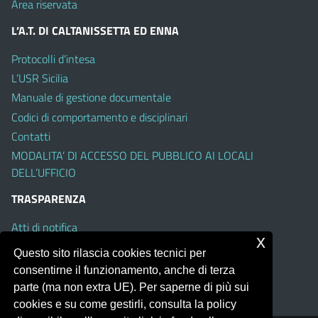
Area riservata
L’A.T. DI CALTANISSETTA ED ENNA
Protocolli d’intesa
L’USR Sicilia
Manuale di gestione documentale
Codici di comportamento e disciplinari
Contatti
MODALITA’ DI ACCESSO DEL PUBBLICO AI LOCALI
DELL’UFFICIO
TRASPARENZA
Atti di notifica
x
Albo on line
Questo sito rilascia cookies tecnici per
Amministrazione Trasparente
consentirne il funzionamento, anche di terza
Obiettivi di Accessibilità
parte (ma non extra UE). Per saperne di più sui
cookies e su come gestirli, consulta la policy