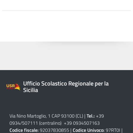
Ufficio Scolastico Regionale per la
Sicilia
Via Nino Martoglio, 1 CAP 93100 (CL)
|
Tel.:
+39
0934/507111 (centralino) +39 0934507163
Codice fiscale:
92037830855 |
Codice Univoco:
97RT0I |