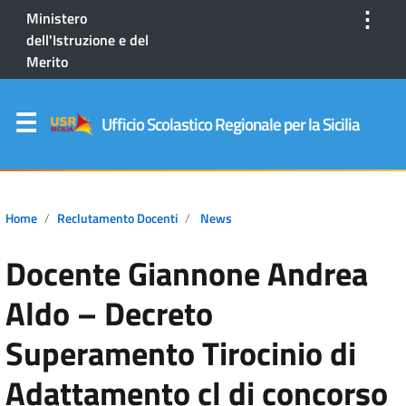
⋮
Ministero
dell'Istruzione e del
Merito
Ufficio Scolastico Regionale per la Sicilia
Home
Reclutamento Docenti
News
Docente Giannone Andrea
Aldo – Decreto
Superamento Tirocinio di
Adattamento cl di concorso