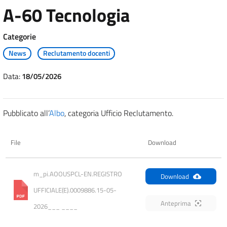
A-60 Tecnologia
Categorie
News
Reclutamento docenti
Data:
18/05/2026
Pubblicato all’
Albo
, categoria Ufficio Reclutamento.
File
Download
m_pi.AOOUSPCL-EN.REGISTRO 
Download
UFFICIALE(E).0009886.15-05-
Anteprima
2026___ ____