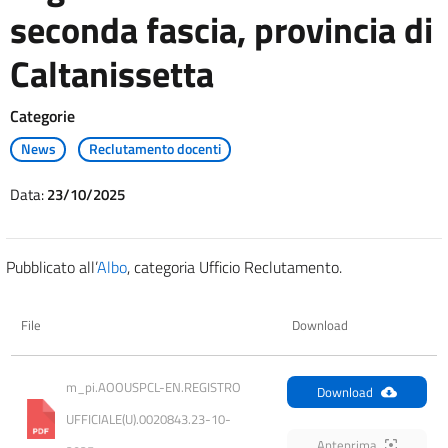
seconda fascia, provincia di
Caltanissetta
Categorie
News
Reclutamento docenti
Data:
23/10/2025
Pubblicato all’
Albo
, categoria Ufficio Reclutamento.
File
Download
m_pi.AOOUSPCL-EN.REGISTRO 
Download
UFFICIALE(U).0020843.23-10-
Anteprima