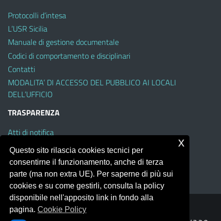
Protocolli d’intesa
L’USR Sicilia
Manuale di gestione documentale
Codici di comportamento e disciplinari
Contatti
MODALITA’ DI ACCESSO DEL PUBBLICO AI LOCALI
DELL’UFFICIO
TRASPARENZA
Atti di notifica
x
Albo on line
Questo sito rilascia cookies tecnici per
Amministrazione Trasparente
consentirne il funzionamento, anche di terza
Obiettivi di Accessibilità
parte (ma non extra UE). Per saperne di più sui
cookies e su come gestirli, consulta la policy
disponibile nell'apposito link in fondo alla
pagina.
Cookie Policy
Portale realizzato con la piattaforma
Argo Web 4.0