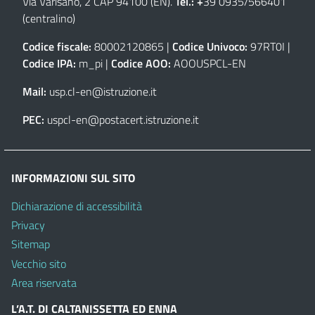
Via Varisano, 2 CAP 94100 (EN)
.
Tel.: +
39 0935/566401
(centralino)
Codice fiscale:
80002120865 |
Codice Univoco:
97RT0I |
Codice IPA:
m_pi |
Codice AOO:
AOOUSPCL-EN
Mail:
usp.cl-en@istruzione.it
PEC:
uspcl-en@postacert.istruzione.it
INFORMAZIONI SUL SITO
Dichiarazione di accessibilità
Privacy
Sitemap
Vecchio sito
Area riservata
L’A.T. DI CALTANISSETTA ED ENNA