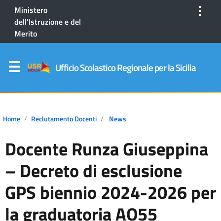
⋮
Ministero
dell'Istruzione e del
Merito
Ufficio Scolastico Regionale per la Sicilia
Home
Reclutamento Docenti
News
Docente Runza Giuseppina
– Decreto di esclusione
GPS biennio 2024-2026 per
la graduatoria AO55