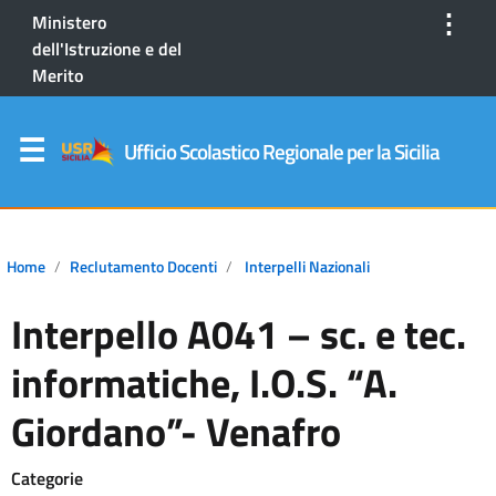
⋮
Ministero
dell'Istruzione e del
Merito
Ufficio Scolastico Regionale per la Sicilia
Home
Reclutamento Docenti
Interpelli Nazionali
Interpello A041 – sc. e tec.
informatiche, I.O.S. “A.
Giordano”- Venafro
Categorie