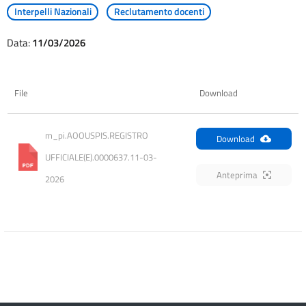
Interpelli Nazionali
Reclutamento docenti
Data:
11/03/2026
File
Download
m_pi.AOOUSPIS.REGISTRO 
Download
UFFICIALE(E).0000637.11-03-
Anteprima
2026