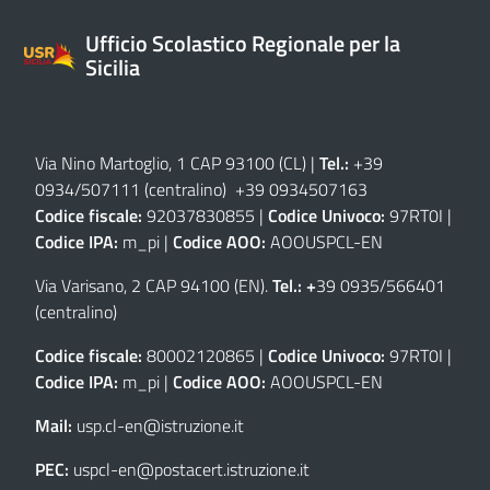
Ufficio Scolastico Regionale per la
Sicilia
Via Nino Martoglio, 1 CAP 93100 (CL)
|
Tel.:
+39
0934/507111 (centralino) +39 0934507163
Codice fiscale:
92037830855 |
Codice Univoco:
97RT0I |
Codice IPA:
m_pi |
Codice AOO:
AOOUSPCL-EN
Via Varisano, 2 CAP 94100 (EN)
.
Tel.: +
39 0935/566401
(centralino)
Codice fiscale:
80002120865 |
Codice Univoco:
97RT0I |
Codice IPA:
m_pi |
Codice AOO:
AOOUSPCL-EN
Mail:
usp.cl-en@istruzione.it
PEC:
uspcl-en@postacert.istruzione.it