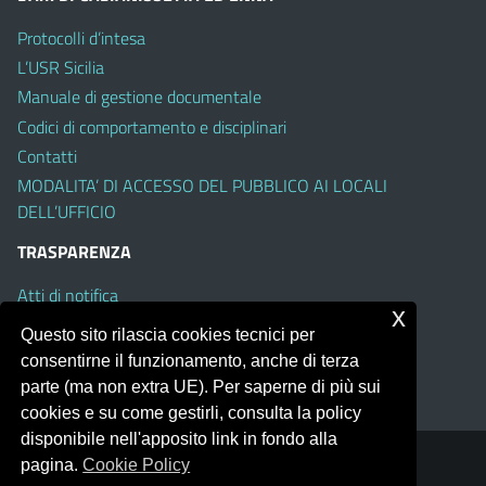
Protocolli d’intesa
L’USR Sicilia
Manuale di gestione documentale
Codici di comportamento e disciplinari
Contatti
MODALITA’ DI ACCESSO DEL PUBBLICO AI LOCALI
DELL’UFFICIO
TRASPARENZA
Atti di notifica
x
Albo on line
Questo sito rilascia cookies tecnici per
Amministrazione Trasparente
consentirne il funzionamento, anche di terza
Obiettivi di Accessibilità
parte (ma non extra UE). Per saperne di più sui
cookies e su come gestirli, consulta la policy
disponibile nell'apposito link in fondo alla
pagina.
Cookie Policy
Portale realizzato con la piattaforma
Argo Web 4.0