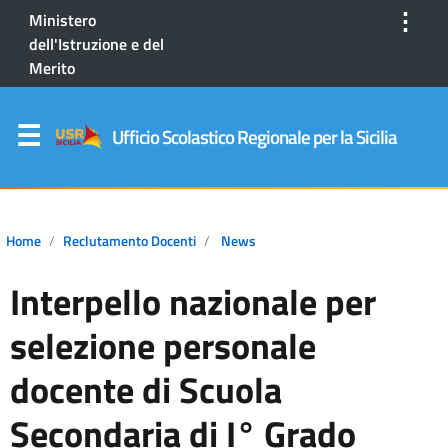
⋮
Ministero
dell'Istruzione e del
Merito
Ufficio Scolastico Regionale per la Sicilia
Home
Reclutamento Docenti
News
Interpello nazionale per
selezione personale
docente di Scuola
Secondaria di I° Grado