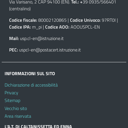
Via Varisano, 2 CAP 94100 (EN)
.
Tel.: +
39 0935/566401
(centralino)
Codice fiscale:
80002120865 |
Codice Univoco:
97RT0I |
Codice IPA:
m_pi |
Codice AOO:
AOOUSPCL-EN
Mail:
usp.cl-en@istruzione.it
PEC:
uspcl-en@postacert.istruzione.it
INFORMAZIONI SUL SITO
Dichiarazione di accessibilità
Privacy
Sitemap
Vecchio sito
Area riservata
L’A.T. DI CALTANISSETTA ED ENNA