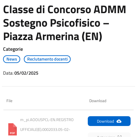
Classe di Concorso ADMM
Sostegno Psicofisico –
Piazza Armerina (EN)
Categorie
News
Reclutamento docenti
Data:
05/02/2025
File
Download
m_pi.AOOUSPCL-EN.REGISTRO 
Download
UFFICIALE(E).0002033.05-02-