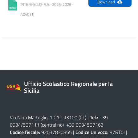
Download
INTERPELLO-A.S.-2025-2026-
A040 (1)
Ufficio Scolastico Regionale per la
Sicilia
Via Nino Martoglio, 1 CAP 93100 (CL)
|
Tel.:
+39
0934/507111 (centralino) +39 0934507163
Codice fiscale:
92037830855 |
Codice Univoco:
97RT0I |