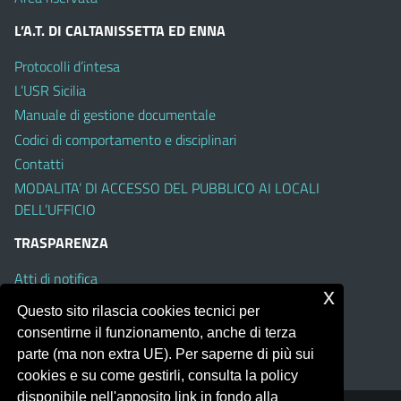
L’A.T. DI CALTANISSETTA ED ENNA
Protocolli d’intesa
L’USR Sicilia
Manuale di gestione documentale
Codici di comportamento e disciplinari
Contatti
MODALITA’ DI ACCESSO DEL PUBBLICO AI LOCALI
DELL’UFFICIO
TRASPARENZA
Atti di notifica
x
Albo on line
Questo sito rilascia cookies tecnici per
Amministrazione Trasparente
consentirne il funzionamento, anche di terza
Obiettivi di Accessibilità
parte (ma non extra UE). Per saperne di più sui
cookies e su come gestirli, consulta la policy
disponibile nell'apposito link in fondo alla