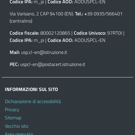
Codice IPA:
m_pi |
Codice AOO:
AOOUSPCL-EN
Via Varisano, 2 CAP 94100 (EN)
.
Tel.: +
39 0935/566401
(centralino)
Codice fiscale:
80002120865 |
Codice Univoco:
97RT0I |
Codice IPA:
m_pi |
Codice AOO:
AOOUSPCL-EN
Mail:
usp.cl-en@istruzione.it
PEC:
uspcl-en@postacert.istruzione.it
INFORMAZIONI SUL SITO
Dichiarazione di accessibilità
Privacy
Sitemap
Vecchio sito
Area riservata