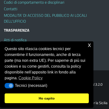
Codici di comportamento e disciplinari
Contatti
MODALITA’ DI ACCESSO DEL PUBBLICO AI LOCALI
DELL’UFFICIO
TRASPARENZA
Atti di notifica
x
Albo on line
Questo sito rilascia cookies tecnici per
Amministrazione Trasparente
consentirne il funzionamento, anche di terza
Obiettivi di Accessibilità
parte (ma non extra UE). Per saperne di più sui
cookies e su come gestirli, consulta la policy
disponibile nell'apposito link in fondo alla
pagina.
Cookie Policy
Portale realizzato con la piattaforma
Argo Web 4.0
Template Italia configurato sul tema accessibile
EduTheme
V.3.2.0
Tecnici (necessari)
Tecnici (necessari)
(Mizar)
Ho capito
© 2026 Ufficio Scolastico Regionale per la Sicilia