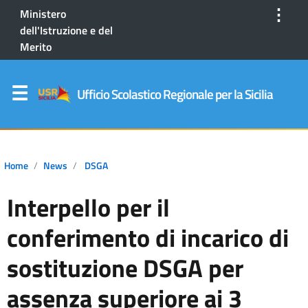
⋮
Ministero
dell'Istruzione e del
Merito
Ufficio Scolastico Regionale per la Sicilia
Home
News
DSGA
Interpello per il
conferimento di incarico di
sostituzione DSGA per
assenza superiore ai 3