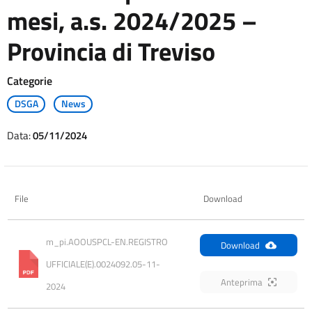
mesi, a.s. 2024/2025 –
Provincia di Treviso
Categorie
DSGA
News
Data:
05/11/2024
File
Download
m_pi.AOOUSPCL-EN.REGISTRO 
Download
UFFICIALE(E).0024092.05-11-
Anteprima
2024