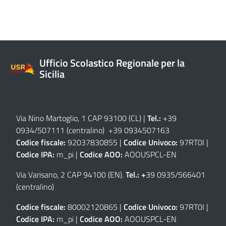
Ufficio Scolastico Regionale per la
Sicilia
Via Nino Martoglio, 1 CAP 93100 (CL)
|
Tel.:
+39
0934/507111 (centralino) +39 0934507163
Codice fiscale:
92037830855 |
Codice Univoco:
97RT0I |
Codice IPA:
m_pi |
Codice AOO:
AOOUSPCL-EN
Via Varisano, 2 CAP 94100 (EN)
.
Tel.: +
39 0935/566401
(centralino)
Codice fiscale:
80002120865 |
Codice Univoco:
97RT0I |
Codice IPA:
m_pi |
Codice AOO:
AOOUSPCL-EN