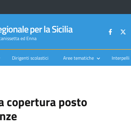
gionale per la Sicilia
ltanissetta ed Enna
Dirigenti scolastici
Aree tematiche
Interpelli
la copertura posto
enze