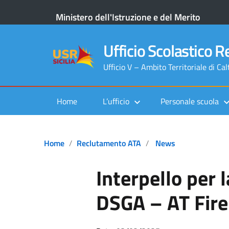
Ministero dell'Istruzione e del Merito
Ufficio Scolastico Re
Ufficio V – Ambito Territoriale di Ca
Home
L’ufficio
Personale scuola
Home
Reclutamento ATA
News
Interpello per 
DSGA – AT Fir