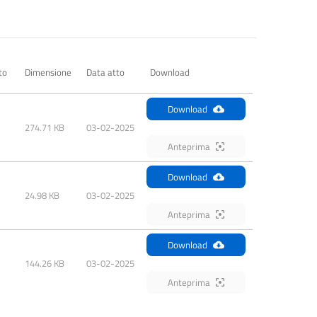
to
Dimensione
Data atto
Download
Download
274.71 KB
03-02-2025
Anteprima
Download
24.98 KB
03-02-2025
Anteprima
Download
144.26 KB
03-02-2025
Anteprima