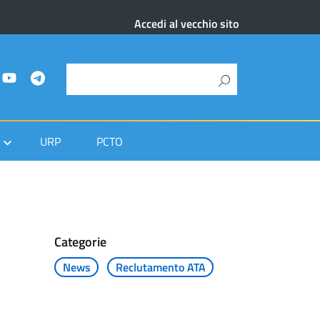
Accedi al vecchio sito
URP
PCTO
Categorie
News
Reclutamento ATA