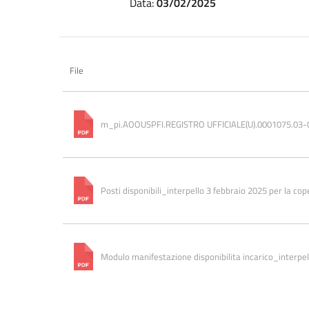
Data:
03/02/2025
File
m_pi.AOOUSPFI.REGISTRO UFFICIALE(U).0001075.03
Posti disponibili_interpello 3 febbraio 2025 per la co
Modulo manifestazione disponibilita incarico_interpell