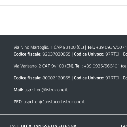
Via Nino Martoglio, 1 CAP 93100 (CL)
|
Tel.:
+39 0934/50711
Codice fiscale:
92037830855 |
Codice Univoco:
97RT0I |
Co
Via Varisano, 2 CAP 94100 (EN)
.
Tel.: +
39 0935/566401 (cen
Codice fiscale:
80002120865 |
Codice Univoco:
97RT0I |
Co
Mail:
usp.cl-en@istruzione.it
PEC:
uspcl-en@postacert.istruzione.it
L’A.T. DI CALTANISSETTA ED ENNA
TR