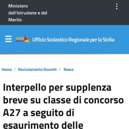
⋮
Ministero
dell'Istruzione e del
Merito
Ufficio Scolastico Regionale per la Sicilia
Home
Reclutamento Docenti
News
Interpello per supplenza
breve su classe di concorso
A27 a seguito di
esaurimento delle