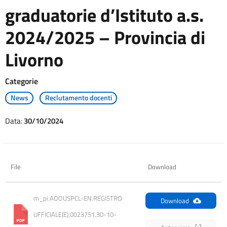
graduatorie d’Istituto a.s.
2024/2025 – Provincia di
Livorno
Categorie
News
Reclutamento docenti
Data:
30/10/2024
File
Download
m_pi.AOOUSPCL-EN.REGISTRO 
Download
UFFICIALE(E).0023751.30-10-