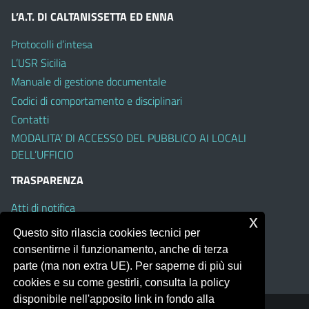
L’A.T. DI CALTANISSETTA ED ENNA
Protocolli d’intesa
L’USR Sicilia
Manuale di gestione documentale
Codici di comportamento e disciplinari
Contatti
MODALITA’ DI ACCESSO DEL PUBBLICO AI LOCALI
DELL’UFFICIO
TRASPARENZA
Atti di notifica
x
Albo on line
Questo sito rilascia cookies tecnici per
Amministrazione Trasparente
consentirne il funzionamento, anche di terza
Obiettivi di Accessibilità
parte (ma non extra UE). Per saperne di più sui
cookies e su come gestirli, consulta la policy
disponibile nell'apposito link in fondo alla