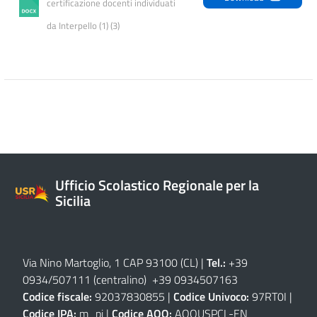
certificazione docenti individuati 
da Interpello (1) (3)
Ufficio Scolastico Regionale per la
Sicilia
Via Nino Martoglio, 1 CAP 93100 (CL)
|
Tel.:
+39
0934/507111 (centralino) +39 0934507163
Codice fiscale:
92037830855 |
Codice Univoco:
97RT0I |
Codice IPA:
m_pi |
Codice AOO:
AOOUSPCL-EN