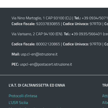
Via Nino Martoglio, 1 CAP 93100 (CL)
|
Tel.:
+39 0934/50711
Codice fiscale:
92037830855 |
Codice Univoco:
97RT0I |
Co
Via Varisano, 2 CAP 94100 (EN)
.
Tel.: +
39 0935/566401 (cen
Codice fiscale:
80002120865 |
Codice Univoco:
97RT0I |
Co
Mail:
usp.cl-en@istruzione.it
PEC:
uspcl-en@postacert.istruzione.it
L’A.T. DI CALTANISSETTA ED ENNA
TR
Protocolli d’intesa
Atti
L’USR Sicilia
Alb