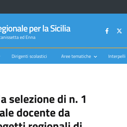
gionale per la Sicilia
ltanissetta ed Enna
Dirigenti scolastici
Aree tematiche
Interpelli
a selezione di n. 1
nale docente da
getti regionali di