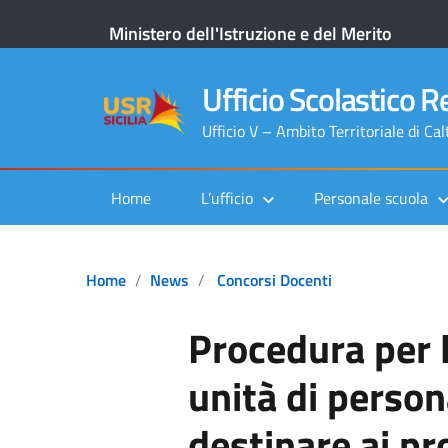
Ministero dell'Istruzione e del Merito
Ufficio Scolastico Re
Ufficio V – Ambito Territoriale di Ca
Home
L’ufficio
Personale scuola
Home
News
Concorsi Docenti
Procedura per l
unità di perso
destinare ai pro