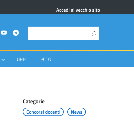
Accedi al vecchio sito
URP
PCTO
Categorie
Concorsi docenti
News