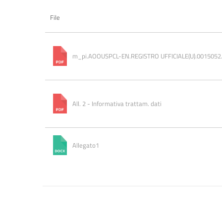
File
m_pi.AOOUSPCL-EN.REGISTRO UFFICIALE(U).0015052
All. 2 - Informativa trattam. dati
Allegato1