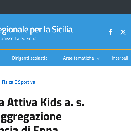
gionale per la Sicilia
ltanissetta ed Enna
Dirigenti scolastici
Aree tematiche
Interpelli
 Fisica E Sportiva
 Attiva Kids a. s.
ggregazione
ncia di Enna