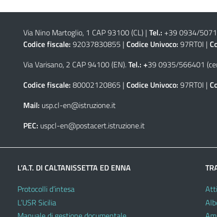
Via Nino Martoglio, 1 CAP 93100 (CL)
|
Tel.:
+39 0934/50711
Codice fiscale:
92037830855 |
Codice Univoco:
97RT0I |
Co
Via Varisano, 2 CAP 94100 (EN)
.
Tel.: +
39 0935/566401 (cen
Codice fiscale:
80002120865 |
Codice Univoco:
97RT0I |
Co
Mail:
usp.cl-en@istruzione.it
PEC:
uspcl-en@postacert.istruzione.it
L’A.T. DI CALTANISSETTA ED ENNA
TR
Protocolli d’intesa
Atti
L’USR Sicilia
Alb
Manuale di gestione documentale
Amm