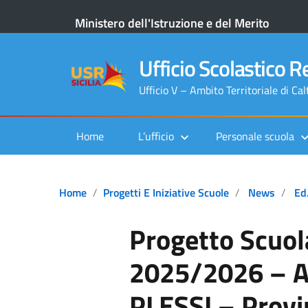
Ministero dell'Istruzione e del Merito
Ufficio Scolastico Re
Ufficio V – Ambito Territoriale di Ca
Home
L’ufficio
Personale scuola
Home
Progetti E Iniziative Scuole
News
Ed.
Progetto Scuola
2025/2026 – A
PLESSI – Provi