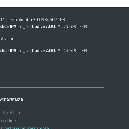
1 (centralino) +39 0934507163
dice IPA:
m_pi |
Codice AOO:
AOOUSPCL-EN
tralino)
dice IPA:
m_pi |
Codice AOO:
AOOUSPCL-EN
ASPARENZA
 di notifica
o on line
inistrazione Trasparente