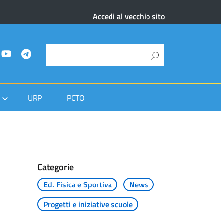
Accedi al vecchio sito
URP
PCTO
Categorie
Ed. Fisica e Sportiva
News
Progetti e iniziative scuole