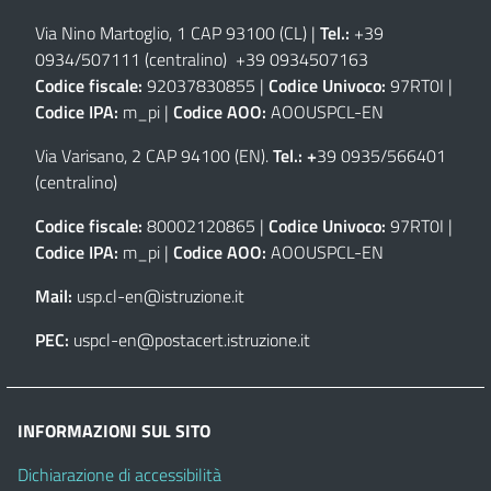
Via Nino Martoglio, 1 CAP 93100 (CL)
|
Tel.:
+39
0934/507111 (centralino) +39 0934507163
Codice fiscale:
92037830855 |
Codice Univoco:
97RT0I |
Codice IPA:
m_pi |
Codice AOO:
AOOUSPCL-EN
Via Varisano, 2 CAP 94100 (EN)
.
Tel.: +
39 0935/566401
(centralino)
Codice fiscale:
80002120865 |
Codice Univoco:
97RT0I |
Codice IPA:
m_pi |
Codice AOO:
AOOUSPCL-EN
Mail:
usp.cl-en@istruzione.it
PEC:
uspcl-en@postacert.istruzione.it
INFORMAZIONI SUL SITO
Dichiarazione di accessibilità