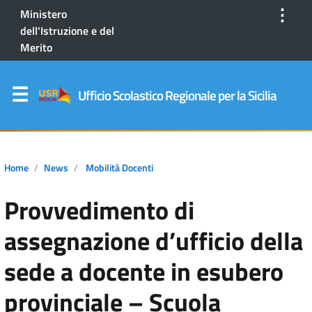
⋮
Ministero
dell'Istruzione e del
Merito
Ufficio Scolastico Regionale per la Sicilia
Home
News
Mobilità Docenti
Provvedimento di
assegnazione d’ufficio della
sede a docente in esubero
provinciale – Scuola