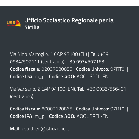
Ufficio Scolastico Regionale per la
Sicilia
Via Nino Martoglio, 1 CAP 93100 (CL)
|
Tel.:
+39
0934/507111 (centralino) +39 0934507163
Codice fiscale:
92037830855 |
Codice Univoco:
97RT0I |
Codice IPA:
m_pi |
Codice AOO:
AOOUSPCL-EN
Via Varisano, 2 CAP 94100 (EN)
.
Tel.: +
39 0935/566401
(centralino)
Codice fiscale:
80002120865 |
Codice Univoco:
97RT0I |
Codice IPA:
m_pi |
Codice AOO:
AOOUSPCL-EN
Mail:
usp.cl-en@istruzione.it