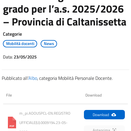
grado per l’a.s. 2025/2026
– Provincia di Caltanissetta
Categorie
Mobilità docenti
News
Data:
23/05/2025
Pubblicato all’
Albo
, categoria Mobilità Personale Docente.
File
Download
m_pi.AOOUSPCL-EN.REGISTRO 
Download
UFFICIALE(U).0009194.23-05-
Anteprima