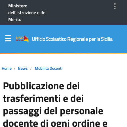
⋮
Ministero
dell'Istruzione e del
Merito
Ufficio Scolastico Regionale per la Sicilia
Home
News
Mobilità Docenti
Pubblicazione dei
trasferimenti e dei
passaggi del personale
docente di ogni ordine e