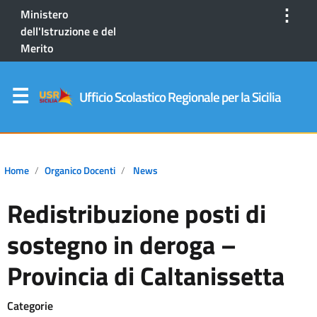
⋮
Ministero
dell'Istruzione e del
Merito
Ufficio Scolastico Regionale per la Sicilia
Home
Organico Docenti
News
Redistribuzione posti di
sostegno in deroga –
Provincia di Caltanissetta
Categorie