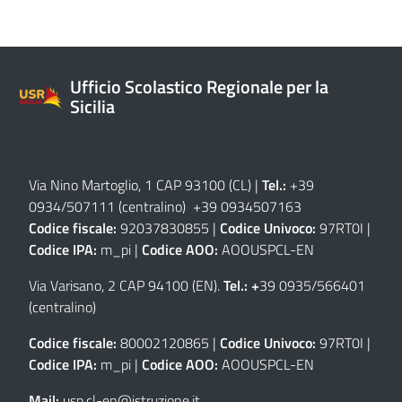
Ufficio Scolastico Regionale per la
Sicilia
Via Nino Martoglio, 1 CAP 93100 (CL)
|
Tel.:
+39
0934/507111 (centralino) +39 0934507163
Codice fiscale:
92037830855 |
Codice Univoco:
97RT0I |
Codice IPA:
m_pi |
Codice AOO:
AOOUSPCL-EN
Via Varisano, 2 CAP 94100 (EN)
.
Tel.: +
39 0935/566401
(centralino)
Codice fiscale:
80002120865 |
Codice Univoco:
97RT0I |
Codice IPA:
m_pi |
Codice AOO:
AOOUSPCL-EN
Mail:
usp.cl-en@istruzione.it