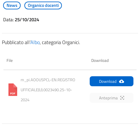
News
Organico docenti
Data:
25/10/2024
Pubblicato all’
Albo
, categoria Organici.
File
Download
m_pi.AOOUSPCL-EN.REGISTRO 
Download
UFFICIALE(U).0023490.25-10-
Anteprima
2024