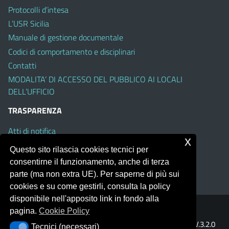
Protocolli d’intesa
L’USR Sicilia
Manuale di gestione documentale
Codici di comportamento e disciplinari
Contatti
MODALITA’ DI ACCESSO DEL PUBBLICO AI LOCALI
DELL’UFFICIO
TRASPARENZA
Atti di notifica
x
Albo on line
Questo sito rilascia cookies tecnici per
Amministrazione Trasparente
consentirne il funzionamento, anche di terza
Obiettivi di Accessibilità
parte (ma non extra UE). Per saperne di più sui
cookies e su come gestirli, consulta la policy
disponibile nell'apposito link in fondo alla
pagina.
Cookie Policy
Portale realizzato con la piattaforma
Argo Web 4.0
Template Italia configurato sul tema accessibile
EduTheme
V.3.2.0
Tecnici (necessari)
Tecnici (necessari)