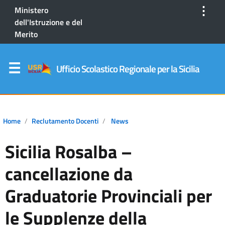
⋮
Ministero
dell'Istruzione e del
Merito
Ufficio Scolastico Regionale per la Sicilia
Home
Reclutamento Docenti
News
Sicilia Rosalba –
cancellazione da
Graduatorie Provinciali per
le Supplenze della