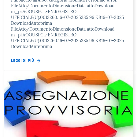
Pubblicato all’Albo, categoria Mobilità Personale A.T.A.
FileAtto/DocumentoDimensioneData attoDownload
m_pi.AOOUSPCL-EN.REGISTRO
UFFICIALE(U).0013260.16-07-2025335.96 KB16-07-2025
DownloadAnteprima
FileAtto/DocumentoDimensioneData attoDownload
m_pi.AOOUSPCL-EN.REGISTRO
UFFICIALE(U).0013260.16-07-2025335.96 KB16-07-2025
DownloadAnteprima
LEGGI DI PIÙ