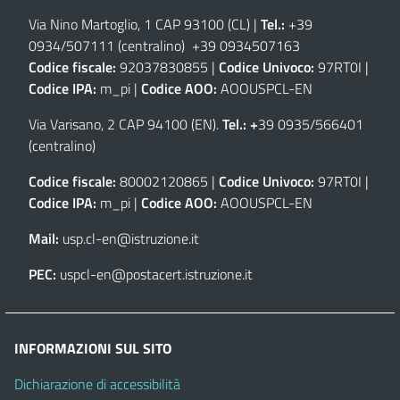
Via Nino Martoglio, 1 CAP 93100 (CL)
|
Tel.:
+39
0934/507111 (centralino) +39 0934507163
Codice fiscale:
92037830855 |
Codice Univoco:
97RT0I |
Codice IPA:
m_pi |
Codice AOO:
AOOUSPCL-EN
Via Varisano, 2 CAP 94100 (EN)
.
Tel.: +
39 0935/566401
(centralino)
Codice fiscale:
80002120865 |
Codice Univoco:
97RT0I |
Codice IPA:
m_pi |
Codice AOO:
AOOUSPCL-EN
Mail:
usp.cl-en@istruzione.it
PEC:
uspcl-en@postacert.istruzione.it
INFORMAZIONI SUL SITO
Dichiarazione di accessibilità