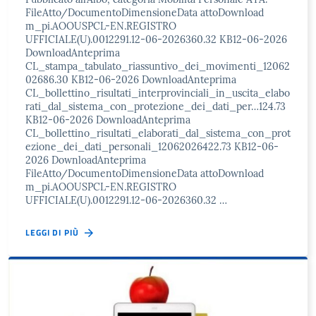
FileAtto/DocumentoDimensioneData attoDownload
m_pi.AOOUSPCL-EN.REGISTRO
UFFICIALE(U).0012291.12-06-2026360.32 KB12-06-2026
DownloadAnteprima
CL_stampa_tabulato_riassuntivo_dei_movimenti_12062
02686.30 KB12-06-2026 DownloadAnteprima
CL_bollettino_risultati_interprovinciali_in_uscita_elabo
rati_dal_sistema_con_protezione_dei_dati_per…124.73
KB12-06-2026 DownloadAnteprima
CL_bollettino_risultati_elaborati_dal_sistema_con_prot
ezione_dei_dati_personali_12062026422.73 KB12-06-
2026 DownloadAnteprima
FileAtto/DocumentoDimensioneData attoDownload
m_pi.AOOUSPCL-EN.REGISTRO
UFFICIALE(U).0012291.12-06-2026360.32 …
LEGGI DI PIÙ