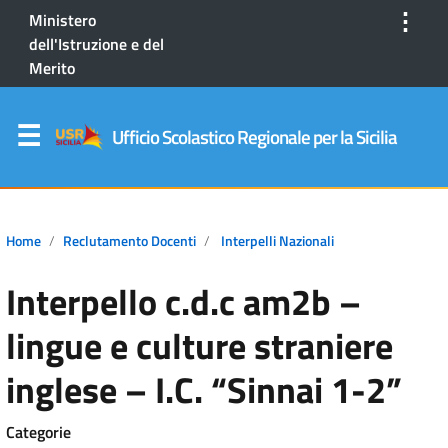
⋮
Ministero
dell'Istruzione e del
Merito
Ufficio Scolastico Regionale per la Sicilia
Home
Reclutamento Docenti
Interpelli Nazionali
Interpello c.d.c am2b –
lingue e culture straniere
inglese – I.C. “Sinnai 1-2”
Categorie