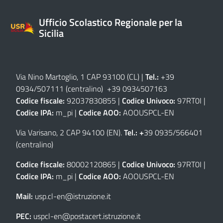
Ufficio Scolastico Regionale per la
Sicilia
Via Nino Martoglio, 1 CAP 93100 (CL)
|
Tel.:
+39
0934/507111 (centralino) +39 0934507163
Codice fiscale:
92037830855 |
Codice Univoco:
97RT0I |
Codice IPA:
m_pi |
Codice AOO:
AOOUSPCL-EN
Via Varisano, 2 CAP 94100 (EN)
.
Tel.: +
39 0935/566401
(centralino)
Codice fiscale:
80002120865 |
Codice Univoco:
97RT0I |
Codice IPA:
m_pi |
Codice AOO:
AOOUSPCL-EN
Mail:
usp.cl-en@istruzione.it
PEC:
uspcl-en@postacert.istruzione.it