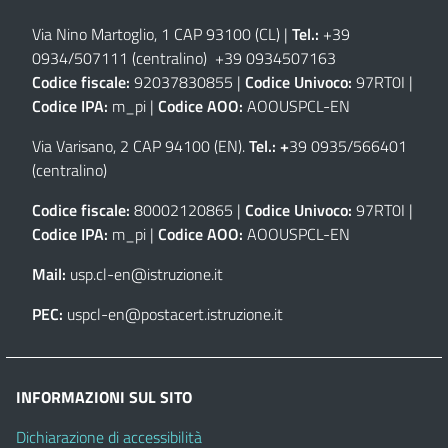
Via Nino Martoglio, 1 CAP 93100 (CL)
|
Tel.:
+39
0934/507111 (centralino) +39 0934507163
Codice fiscale:
92037830855 |
Codice Univoco:
97RT0I |
Codice IPA:
m_pi |
Codice AOO:
AOOUSPCL-EN
Via Varisano, 2 CAP 94100 (EN)
.
Tel.: +
39 0935/566401
(centralino)
Codice fiscale:
80002120865 |
Codice Univoco:
97RT0I |
Codice IPA:
m_pi |
Codice AOO:
AOOUSPCL-EN
Mail:
usp.cl-en@istruzione.it
PEC:
uspcl-en@postacert.istruzione.it
INFORMAZIONI SUL SITO
Dichiarazione di accessibilità