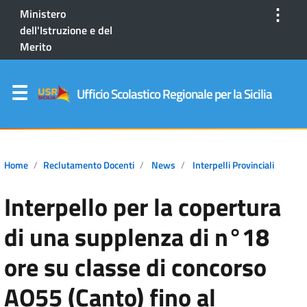
⋮
Ministero
dell'Istruzione e del
Merito
Ufficio Scolastico Regionale per la Sicilia
Home
Reclutamento Docenti
News
Interpelli Provinciali
Interpello per la copertura
di una supplenza di n°18
ore su classe di concorso
AO55 (Canto) fino al