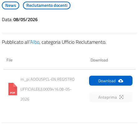
News
Reclutamento docenti
Data:
08/05/2026
Pubblicato all’
Albo
, categoria Ufficio Reclutamento.
File
Download
m_pi.AOOUSPCL-EN.REGISTRO 
Download
UFFICIALE(U).0009416.08-05-
Anteprima
2026