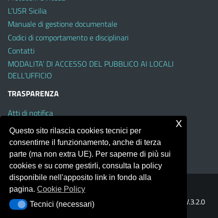
L’USR Sicilia
Manuale di gestione documentale
Codici di comportamento e disciplinari
Contatti
MODALITA’ DI ACCESSO DEL PUBBLICO AI LOCALI
DELL’UFFICIO
TRASPARENZA
Atti di notifica
x
Albo on line
Questo sito rilascia cookies tecnici per
Amministrazione Trasparente
consentirne il funzionamento, anche di terza
Obiettivi di Accessibilità
parte (ma non extra UE). Per saperne di più sui
cookies e su come gestirli, consulta la policy
disponibile nell'apposito link in fondo alla
pagina.
Cookie Policy
Portale realizzato con la piattaforma
Argo Web 4.0
Template Italia configurato sul tema accessibile
EduTheme
V.3.2.0
Tecnici (necessari)
Tecnici (necessari)
(Mizar)